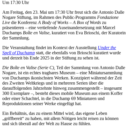
Um 17:30 Uhr
Am Freitag, den 23. Mai um 17:30 Uhr freut sich die Antonio Dalle
Nogare Stiftung, im Rahmen des Public-Programms
Fondazione
Live
die Konferenz
A Body of Works – A Box of Words
zu
präsentieren – eine vertiefende Auseinandersetzung mit Marcel
Duchamps
Boîte en Valise
, kuratiert von Eva Brioschi, der Kuratorin
der Sammlung.
Die Veranstaltung findet im Kontext der Ausstellung
Under the
Spell of Duchamp
statt, die ebenfalls von Brioschi kuratiert wurde
und derzeit bis Ende 2025 in der Stiftung zu sehen ist.
Die Boîte en Valise (Serie C),
Teil der Sammlung von Antonio Dalle
Nogare, ist ein echtes tragbares Museum – eine Miniatursammlung
von Duchamps ikonischsten Werken. Konzipiert während der Zeit
des Zweiten Weltkriegs und in mehreren Serien über die
darauffolgenden Jahrzehnte hinweg zusammengestellt – insgesamt
300 Exemplare –, besteht dieses mobile Museum aus einem Koffer
oder einer Schachtel, in die Duchamp 69 Miniaturen und
Reproduktionen seiner Werke eingefügt hat.
Ein Behältnis, das zu einem Mittel wird, das eigene Leben
„griffbereit“ zu haben, mit allem Nötigen leicht reisen zu können
und sich überall auf der Welt zu Hause zu fühlen.