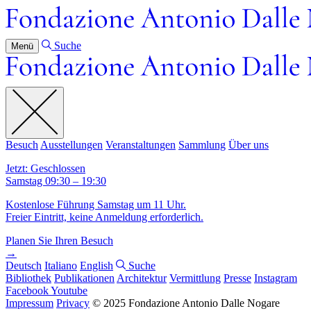
Suche
Menü
Besuch
Ausstellungen
Veranstaltungen
Sammlung
Über uns
Jetzt: Geschlossen
Samstag 09:30 – 19:30
Kostenlose Führung Samstag um 11 Uhr.
Freier Eintritt, keine Anmeldung erforderlich.
Planen Sie Ihren Besuch
→
Deutsch
Italiano
English
Suche
Bibliothek
Publikationen
Architektur
Vermittlung
Presse
Instagram
Facebook
Youtube
Impressum
Privacy
© 2025 Fondazione Antonio Dalle Nogare